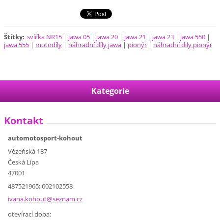
Štítky
:
svíčka NR15
|
jawa 05
|
jawa 20
|
jawa 21
|
jawa 23
|
jawa 550
|
jawa 555
|
motodíly
|
náhradní díly jawa
|
pionýr
|
náhradní dily pionýr
Kategorie
Kontakt
automotosport-kohout
Vězeňská 187
Česká Lípa
47001
487521965; 602102558
ivana.ko
hout@sez
nam.cz
otevírací doba: