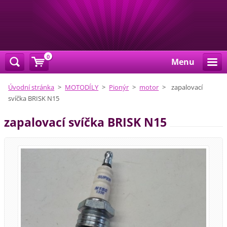
0
Menu
Úvodní stránka
>
MOTODÍLY
>
Pionýr
>
motor
>
zapalovací
svíčka BRISK N15
zapalovací svíčka BRISK N15