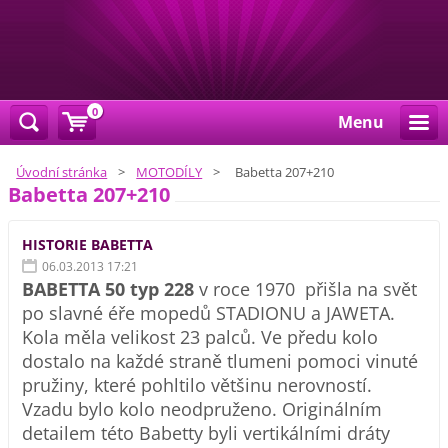
0
Menu
Úvodní stránka
>
MOTODÍLY
>
Babetta 207+210
Babetta 207+210
HISTORIE BABETTA
06.03.2013 17:21
BABETTA 50 typ 228
v roce 1970 přišla na svět
po slavné éře mopedů STADIONU a JAWETA.
Kola měla velikost 23 palců. Ve předu kolo
dostalo na každé straně tlumeni pomoci vinuté
pružiny, které pohltilo většinu nerovností.
Vzadu bylo kolo neodpruženo. Originálním
detailem této Babetty byli vertikálními dráty