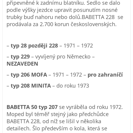
připevněné k zadnímu blatníku. Sedlo se dalo
podle výšky jezdce upravit posunutím nosné
trubky buď nahoru nebo dolů.BABETTA 228 se
prodávala za 2.700 korun československých.
–
typ 28 později 228
– 1971 – 1972
–
typ 229
– vyvíjený pro Německo –
NEZAVEDEN
–
typ 206 MOFA
– 1971 – 1972 –
pro zahraníčí
–
typ 208 MINITA
– do roku 1973
BABETTA 50 typ 207
se vyráběla od roku 1972.
Moped byl téměř stejný jako předchůdce
BABETTA 228, od níž se lišil v několika
detailech. Šlo především o kola, která se