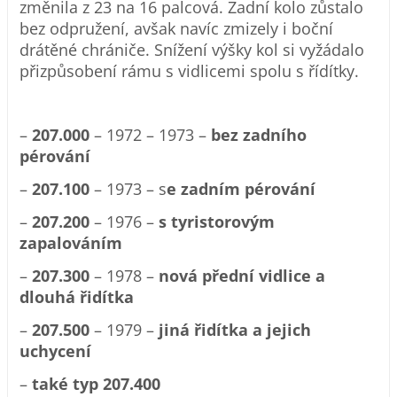
změnila z 23 na 16 palcová. Zadní kolo zůstalo
bez odpružení, avšak navíc zmizely i boční
drátěné chrániče. Snížení výšky kol si vyžádalo
přizpůsobení rámu s vidlicemi spolu s řídítky.
–
207.000
– 1972 – 1973 –
bez zadního
pérování
–
207.100
– 1973 – s
e zadním pérování
–
207.200
– 1976 –
s tyristorovým
zapalováním
–
207.300
– 1978 –
nová přední vidlice a
dlouhá řidítka
–
207.500
– 1979 –
jiná řidítka a jejich
uchycení
–
také typ 207.400