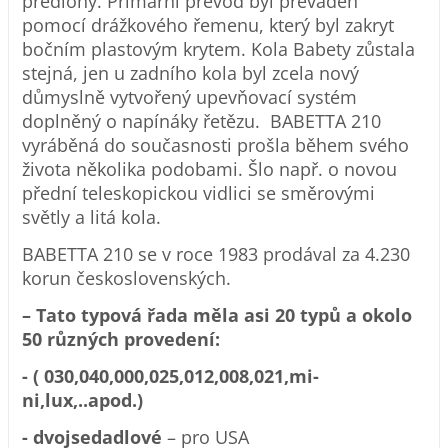
předlohy. Primární převod byl převáděn
pomocí drážkového řemenu, který byl zakryt
bočním plastovým krytem. Kola Babety zůstala
stejná, jen u zadního kola byl zcela nový
důmyslně vytvořený upevňovací systém
doplněný o napínáky řetězu. BABETTA 210
vyráběná do současnosti prošla během svého
života několika podobami. Šlo např. o novou
přední teleskopickou vidlici se směrovými
světly a litá kola.
BABETTA 210 se v roce 1983 prodával za 4.230
korun československých.
– Tato typová řada měla asi 20 typů a okolo
50 různých provedení:
- ( 030,040,000,0­25,012,008,021,mi­
ni,lux,..apod­.)
- dvojsedadlové
– pro USA