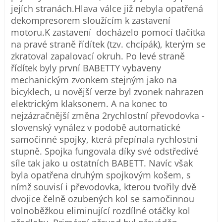
jejích stranách.Hlava válce již nebyla opatřená
dekompresorem sloužícím k zastavení
motoru.K zastavení docházelo pomocí tlačítka
na pravé straně řídítek (tzv. chcípák), kterým se
zkratoval zapalovací okruh. Po levé straně
řídítek byly první BABETTY vybaveny
mechanickým zvonkem stejným jako na
bicyklech, u novější verze byl zvonek nahrazen
elektrickým klaksonem. A na konec to
nejzázračnější změna 2rychlostní převodovka -
slovenský vynález v podobě automatické
samočinné spojky, která přepínala rychlostní
stupně. Spojka fungovala díky své odstředivé
síle tak jako u ostatních BABETT. Navíc však
byla opatřena druhým spojkovým košem, s
nímž souvisí i převodovka, kterou tvořily dvě
dvojice čelně ozubených kol se samočinnou
volnoběžkou eliminující rozdílné otáčky kol