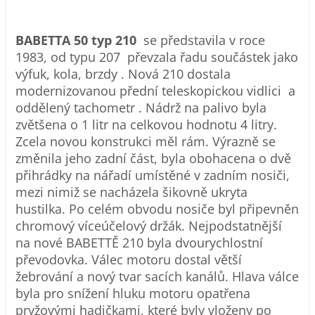
BABETTA 50 typ 210
se představila v roce
1983, od typu 207 převzala řadu součástek jako
výfuk, kola, brzdy . Nová 210 dostala
modernizovanou přední teleskopickou vidlici a
oddělený tachometr . Nádrž na palivo byla
zvětšena o 1 litr na celkovou hodnotu 4 litry.
Zcela novou konstrukci měl rám. Výrazně se
změnila jeho zadní část, byla obohacena o dvě
přihrádky na nářadí umístěné v zadním nosiči,
mezi nimiž se nacházela šikovně ukryta
hustilka. Po celém obvodu nosiče byl připevněn
chromový víceúčelový držák. Nejpodstatnější
na nové BABETTĚ 210 byla dvourychlostní
převodovka. Válec motoru dostal větší
žebrování a nový tvar sacích kanálů. Hlava válce
byla pro snížení hluku motoru opatřena
pryžovými hadičkami, které byly vloženy po