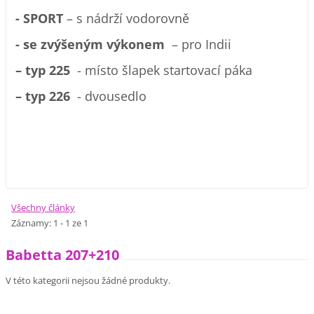
- SPORT
– s nádrží vodorovně
- se zvýšeným výkonem
– pro Indii
– typ 225
- místo šlapek startovací páka
– typ 226
- dvousedlo
Všechny články
Záznamy: 1 - 1 ze 1
Babetta 207+210
V této kategorii nejsou žádné produkty.