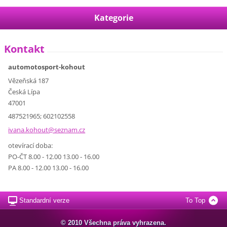
Kategorie
Kontakt
automotosport-kohout
Vězeňská 187
Česká Lípa
47001
487521965; 602102558
ivana.ko
hout@sez
nam.cz
otevírací doba:
PO-ČT 8.00 - 12.00 13.00 - 16.00
PA 8.00 - 12.00 13.00 - 16.00
Standardní verze
To Top
© 2010 Všechna práva vyhrazena.