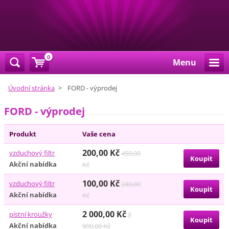
0
Menu
Úvodní stránka
>
FORD - výprodej
FORD - výprodej
Produkt
Vaše cena
200,00 Kč
vzduchový filtr
450,00
Akční nabídka
Kč
100,00 Kč
vzduchový filtr
240,00
Akční nabídka
Kč
2 000,00 Kč
pístní kroužky
2
Akční nabídka
900,00 Kč