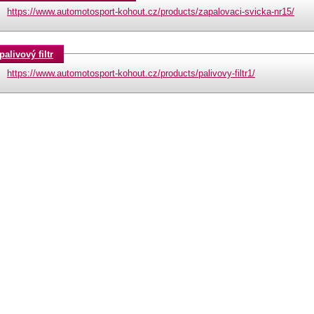
https://www.automotosport-kohout.cz/products/zapalovaci-svicka-nr15/
palivový filtr
https://www.automotosport-kohout.cz/products/palivovy-filtr1/