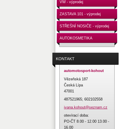
VW - výprodej
ZASTAVA 101 - výprodej
STŘEŠNÍ NOSIČE - výprodej
AUTOKOSMETIKA
KONTAKT
automotosport-kohout
Vězeňská 187
Česká Lípa
47001
487521965; 602102558
ivana.ko
hout@sez
nam.cz
otevírací doba:
PO-ČT 8.00 - 12.00 13.00 -
16.00