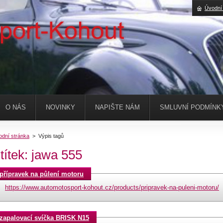
Úvodní
O NÁS
NOVINKY
NAPIŠTE NÁM
SMLUVNÍ PODMÍNK
odní stránka
>
Výpis tagů
títek: jawa 555
přípravek na půlení motoru
https://www.automotosport-kohout.cz/products/pripravek-na-puleni-motoru/
zapalovací svíčka BRISK N15