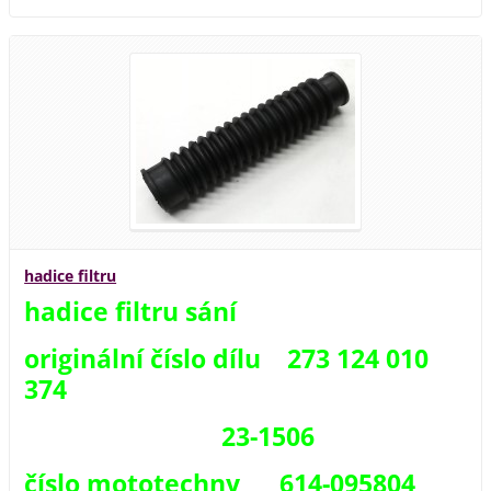
hadice filtru
hadice filtru sání
originální číslo dílu 273 124 010
374
23-1506
číslo mototechny 614-095804