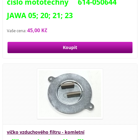
číslo mototechny 614-050644
JAWA 05; 20; 21; 23
45,00 Kč
Vaše cena:
víčko vzduchového filtru - komletní