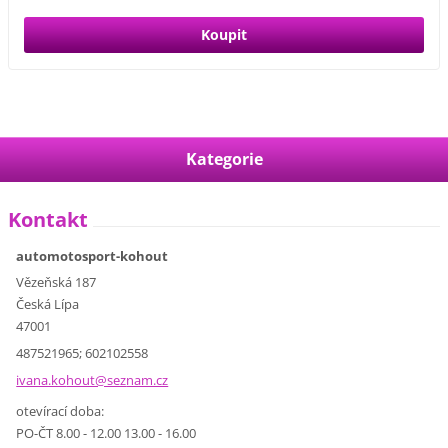
Kategorie
Kontakt
automotosport-kohout
Vězeňská 187
Česká Lípa
47001
487521965; 602102558
ivana.ko
hout@sez
nam.cz
otevírací doba:
PO-ČT 8.00 - 12.00 13.00 - 16.00