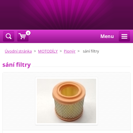
0
Menu
Úvodní stránka
>
MOTODÍLY
>
Pionýr
>
sání filtry
sání filtry