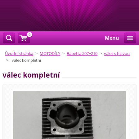
0
Menu
Úvodní stránka
>
MOTODÍLY
>
Babetta 207+210
>
válec s hlavou
>
válec kompletní
válec kompletní