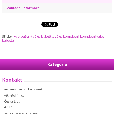
Základní informace
Štítky
:
vybroušený válec babetta; válec kompletní; kompletní válec
babetta
Kategorie
Kontakt
automotosport-kohout
Vězeňská 187
Česká Lípa
47001
487521965; 602102558