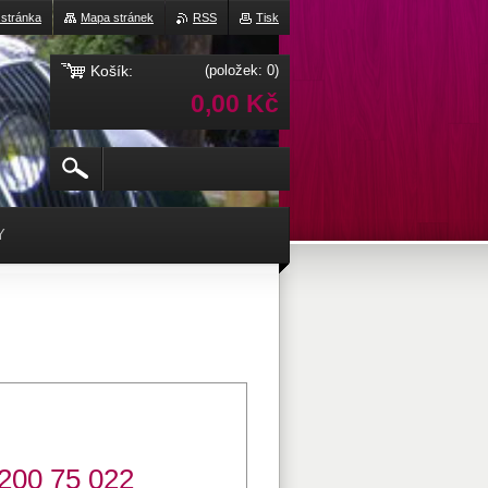
 stránka
Mapa stránek
RSS
Tisk
Košík:
(položek: 0)
0,00 Kč
Y
 200 75 022