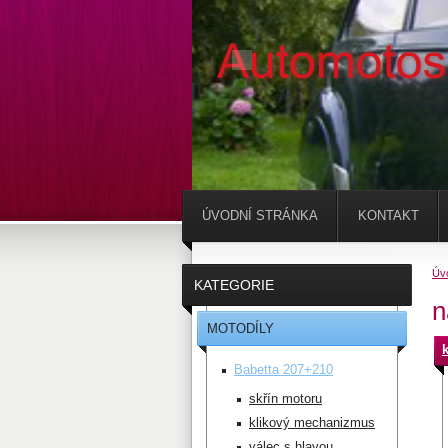
ÚVODNÍ STRÁNKA
KONTAKT
Úv
KATEGORIE
n
MOTODÍLY
k
Babetta 207+210
skřín motoru
klikový mechanizmus
válec s hlavou