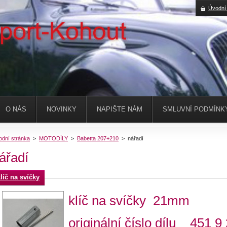
Úvodní
O NÁS
NOVINKY
NAPIŠTE NÁM
SMLUVNÍ PODMÍNK
odní stránka
>
MOTODÍLY
>
Babetta 207+210
>
nářadí
ářadí
líč na svíčky
klíč na svíčky 21mm
originální číslo dílu 451 9