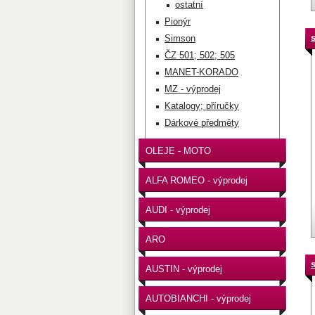
ostatní
Pionýr
Simson
ČZ 501; 502; 505
MANET-KORADO
MZ - výprodej
Katalogy; příručky
Dárkové předměty
OLEJE - MOTO
ALFA ROMEO - výprodej
AUDI - výprodej
ARO
AUSTIN - výprodej
AUTOBIANCHI - výprodej