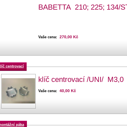
BABETTA 210; 225; 134/S
270,00 Kč
Vaše cena:
líč centrovací
klíč centrovací /UNI/ M3,
40,00 Kč
Vaše cena:
montážní páka