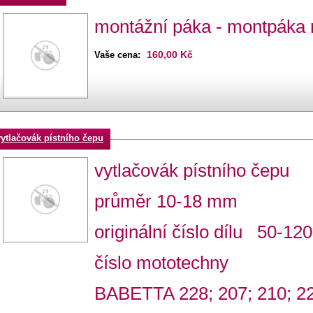
montážní páka - montpáka
160,00 Kč
Vaše cena:
vytlačovák pístního čepu
vytlačovák pístního čepu
průměr 10-18 mm
originální číslo dílu 50-12
číslo mototechny
BABETTA 228; 207; 210; 2