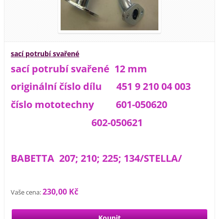
sací potrubí svařené
sací potrubí svařené 12 mm
originální číslo dílu 451 9 210 04 003
číslo mototechny 601-050620
602-050621
BABETTA 207; 210; 225; 134/STELLA/
230,00 Kč
Vaše cena: