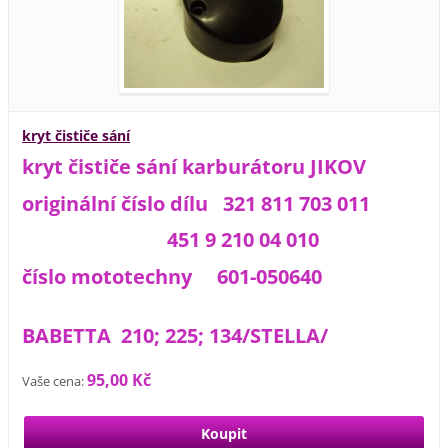
kryt čističe sání
kryt čističe sání karburátoru JIKOV
originální číslo dílu 321 811 703 011
451 9 210 04 010
číslo mototechny 601-050640
BABETTA 210; 225; 134/STELLA/
95,00 Kč
Vaše cena: