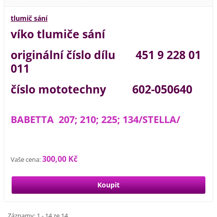
tlumič sání
víko tlumiče sání
originální číslo dílu 451 9 228 01
011
číslo mototechny 602-050640
BABETTA 207; 210; 225; 134/STELLA/
300,00 Kč
Vaše cena:
Záznamy: 1 - 14 ze 14