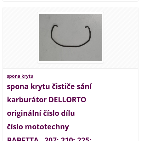
spona krytu
spona krytu čističe sání
karburátor DELLORTO
originální číslo dílu
číslo mototechny
BABETTA 207; 210; 225;