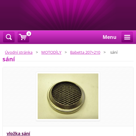
0
Menu
Úvodní stránka
>
MOTODÍLY
>
Babetta 207+210
>
sání
sání
vložka sání