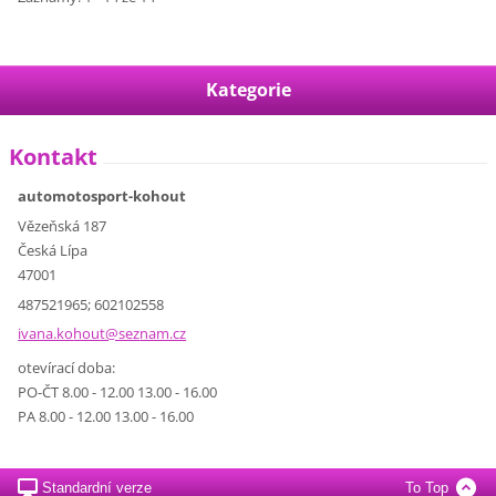
Kategorie
Kontakt
automotosport-kohout
Vězeňská 187
Česká Lípa
47001
487521965; 602102558
ivana.ko
hout@sez
nam.cz
otevírací doba:
PO-ČT 8.00 - 12.00 13.00 - 16.00
PA 8.00 - 12.00 13.00 - 16.00
Standardní verze
To Top