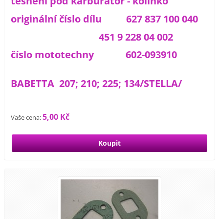
těsnění pod karburátor - kolínko
originální číslo dílu 627 837 100 040
451 9 228 04 002
číslo mototechny 602-093910
BABETTA 207; 210; 225; 134/STELLA/
5,00 Kč
Vaše cena: