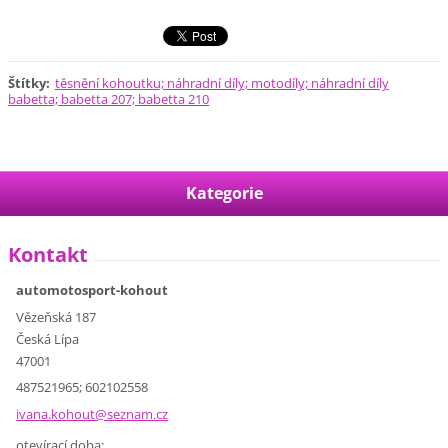
Štítky
:
těsnění kohoutku; náhradní díly; motodíly; náhradní díly
babetta; babetta 207; babetta 210
Kategorie
Kontakt
automotosport-kohout
Vězeňská 187
Česká Lípa
47001
487521965; 602102558
ivana.ko
hout@sez
nam.cz
otevírací doba: