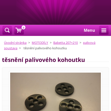
0
Menu
Úvodní stránka
>
MOTODÍLY
>
Babetta 207+210
>
palivová
soustava
>
těsnění palivového kohoutku
těsnění palivového kohoutku