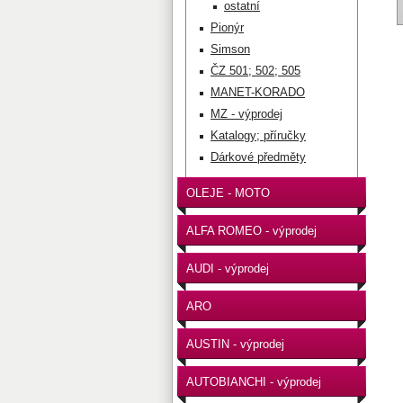
ostatní
Pionýr
Simson
ČZ 501; 502; 505
MANET-KORADO
MZ - výprodej
Katalogy; příručky
Dárkové předměty
OLEJE - MOTO
ALFA ROMEO - výprodej
AUDI - výprodej
ARO
AUSTIN - výprodej
AUTOBIANCHI - výprodej