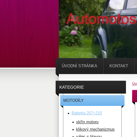
ÚVODNÍ STRÁNKA
KONTAKT
Úv
KATEGORIE
MOTODÍLY
Babetta 207+210
skřín motoru
klikový mechanizmus
válec s hlavou