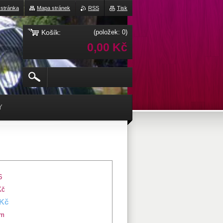
 stránka
Mapa stránek
RSS
Tisk
Košík:
(položek: 0)
0,00 Kč
Y
6
Kč
 Kč
em