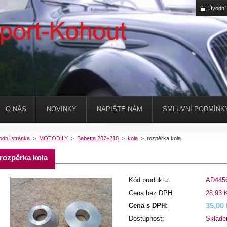
Úvodní
O NÁS
NOVINKY
NAPIŠTE NÁM
SMLUVNÍ PODMÍNK
odní stránka
>
MOTODÍLY
>
Babetta 207+210
>
kola
>
rozpěrka kola
rozpěrka kola
Kód produktu:
AD445
Cena bez DPH:
28,93 
35,00
Cena s DPH:
Dostupnost:
Sklad