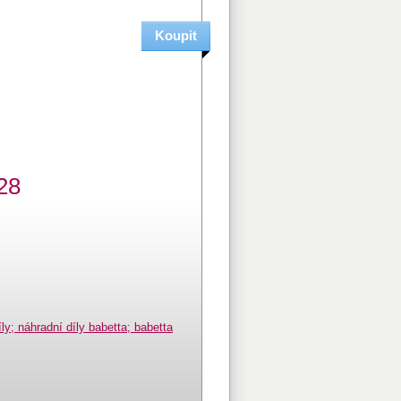
028
ly; náhradní díly babetta; babetta