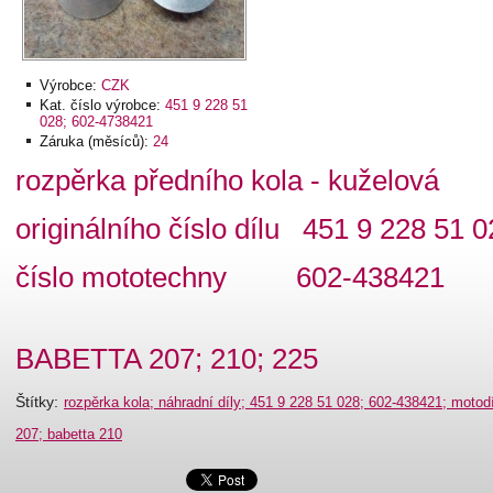
Výrobce:
CZK
Kat. číslo výrobce:
451 9 228 51
028; 602-4738421
Záruka (měsíců):
24
rozpěrka předního kola - kuželová
originálního číslo dílu 451 9 228 51 
číslo mototechny 602-438421
BABETTA 207; 210; 225
Štítky
:
rozpěrka kola; náhradní díly; 451 9 228 51 028; 602-438421; motodí
207; babetta 210