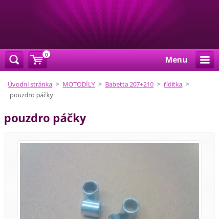
0
Menu
Úvodní stránka
>
MOTODÍLY
>
Babetta 207+210
>
řídítka
>
pouzdro páčky
pouzdro páčky