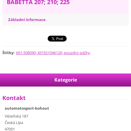
BABETTA 207; 210; 225
Základní informace
Štítky
:
601-508090; 451921046120; pouzdro páčky;
Kategorie
Kontakt
automotosport-kohout
Vězeňská 187
Česká Lípa
47001