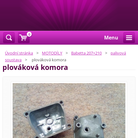
0
Menu
Úvodní stránka
>
MOTODÍLY
>
Babetta 207+210
>
palivová
soustava
>
plováková komora
plováková komora