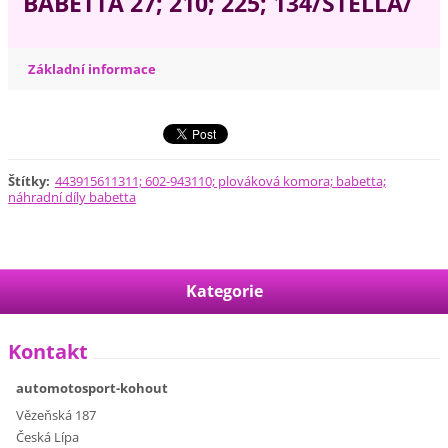
BABETTA 27; 210; 225; 134/STELLA/
Základní informace
Štítky
:
443915611311; 602-943110; plováková komora; babetta;
náhradní díly babetta
Kategorie
Kontakt
automotosport-kohout
Vězeňská 187
Česká Lípa