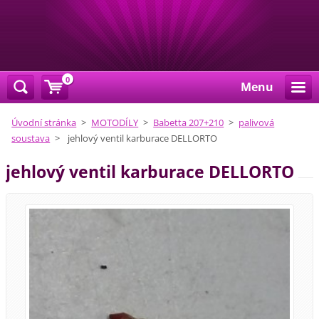
0
Menu
Úvodní stránka
>
MOTODÍLY
>
Babetta 207+210
>
palivová
soustava
>
jehlový ventil karburace DELLORTO
jehlový ventil karburace DELLORTO