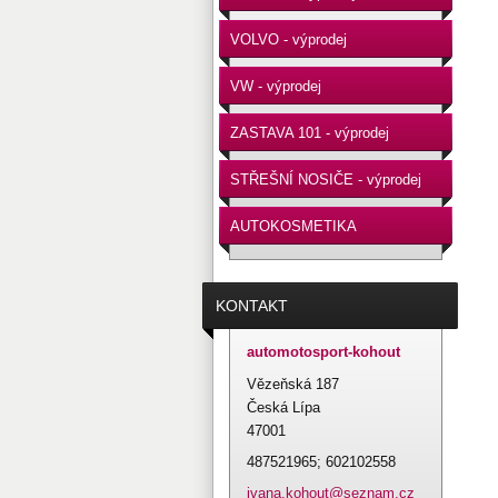
VOLVO - výprodej
VW - výprodej
ZASTAVA 101 - výprodej
STŘEŠNÍ NOSIČE - výprodej
AUTOKOSMETIKA
KONTAKT
automotosport-kohout
Vězeňská 187
Česká Lípa
47001
487521965; 602102558
ivana.ko
hout@sez
nam.cz