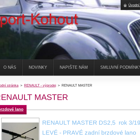
Úvodní
O NÁS
NOVINKY
NAPIŠTE NÁM
SMLUVNÍ PODMÍNK
odní stránka
>
RENAULT - výprodej
>
RENAULT MASTER
RENAULT MASTER
brzdové lano
RENAULT MASTER DS2,5 rok 3/19
LEVÉ - PRAVÉ zadní brzdové lano