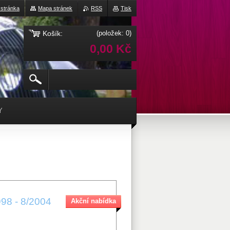
 stránka
Mapa stránek
RSS
Tisk
Košík:
(položek: 0)
0,00 Kč
Y
98 - 8/2004
Akční nabídka