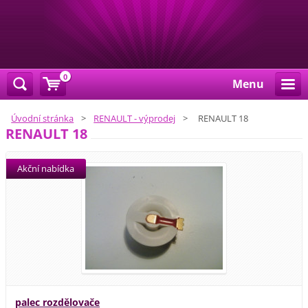
0
Menu
Úvodní stránka
>
RENAULT - výprodej
>
RENAULT 18
RENAULT 18
Akční nabídka
palec rozdělovače