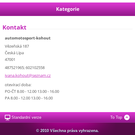
Kategorie
Kontakt
automotosport-kohout
Vězeňská 187
Česká Lípa
47001
487521965; 602102558
ivana.ko
hout@sez
nam.cz
otevírací doba:
PO-ČT 8.00 - 12.00 13.00 - 16.00
PA 8.00 - 12.00 13.00 - 16.00
Standardní verze
To Top
© 2010 Všechna práva vyhrazena.