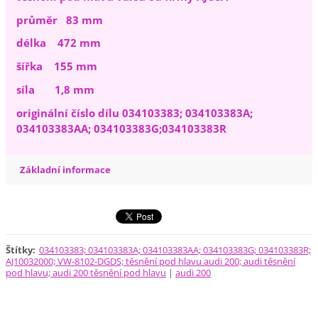
průměr 83 mm
délka 472 mm
šířka 155 mm
síla 1,8 mm
originální číslo dílu 034103383; 034103383A;
034103383AA; 034103383G;034103383R
Základní informace
Štítky
:
034103383; 034103383A; 034103383AA; 034103383G; 034103383R;
AJ10032000; VW-8102-DGDS; těsnění pod hlavu audi 200; audi těsnění
pod hlavu; audi 200 těsnění pod hlavu
|
audi 200