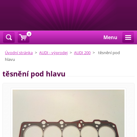
0
Menu
Úvodní stránka
>
AUDI - výprodej
>
AUDI 200
>
těsnění pod
hlavu
těsnění pod hlavu