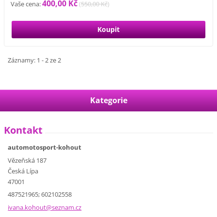
400,00 Kč
Vaše cena:
(
550,00 Kč
)
Záznamy: 1 - 2 ze 2
Kategorie
Kontakt
automotosport-kohout
Vězeňská 187
Česká Lípa
47001
487521965; 602102558
ivana.ko
hout@sez
nam.cz