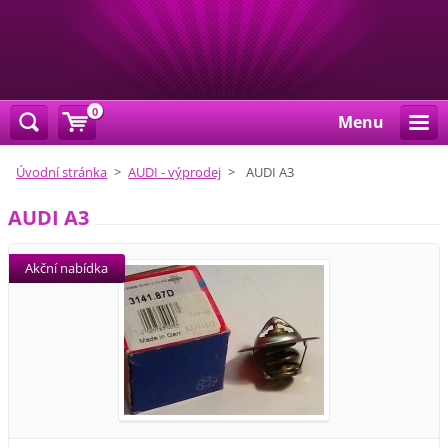
0
Menu
Úvodní stránka
>
AUDI - výprodej
>
AUDI A3
AUDI A3
Akční nabídka