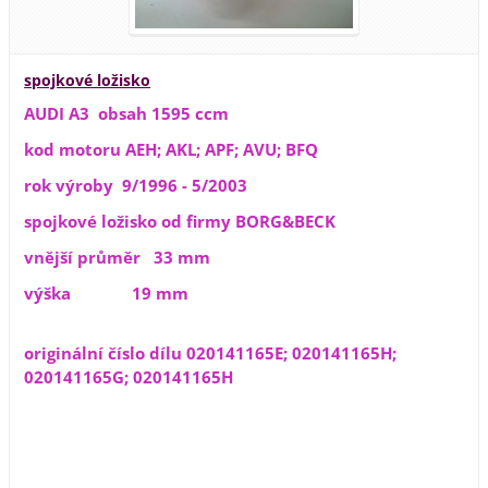
spojkové ložisko
AUDI A3 obsah 1595 ccm
kod motoru AEH; AKL; APF; AVU; BFQ
rok výroby 9/1996 - 5/2003
spojkové ložisko od firmy BORG&BECK
vnější průměr 33 mm
výška 19 mm
originální číslo dílu 020141165E; 020141165H;
020141165G; 020141165H