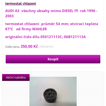
termostat chlazení
AUDI A3 všechny obsahy mimo DIESEL !!!! rok 1996 -
2003
termostat chlazení průměr 54 mm; otvírací teplota
87°C od firmy WAHLER
originální číslo dílu 050121113C; 06B121113A
350,00 Kč
Vaše cena:
(
700,00 Kč
)
Akční nabídka