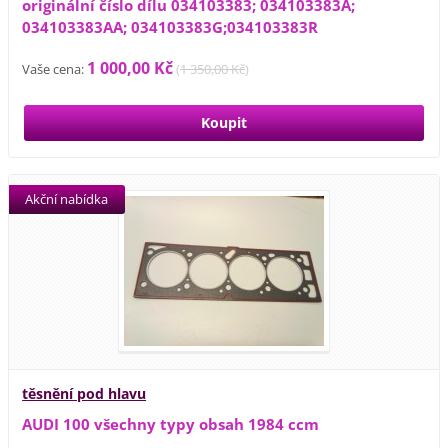
originální číslo dílu 034103383; 034103383A;
034103383AA; 034103383G;034103383R
1 000,00 Kč
Vaše cena:
(
1 350,00 Kč
)
Akční nabídka
těsnění pod hlavu
AUDI 100 všechny typy obsah 1984 ccm