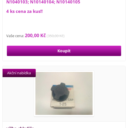
N1040103; N10140104; N10140105
4 ks cena za kus!!
200,00 Kč
Vaše cena:
(
350,00 Kč
)
Akční nabídka