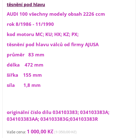
těsnění pod hlavu
AUDI 100 všechny modely obsah 2226 ccm
rok 8/1986 - 11/1990
kod motoru MC; KU; HX; KZ; PX;
těsnění pod hlavu válců od firmy AJUSA
průměr 83 mm
délka 472 mm
šířka 155 mm
síla 1,8 mm
originální číslo dílu 034103383; 034103383A;
034103383AA; 034103383G;034103383R
1 000,00 Kč
Vaše cena:
(
1 350,00 Kč
)