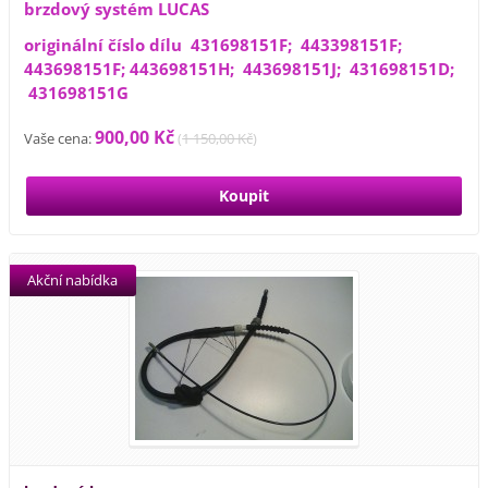
brzdový systém LUCAS
originální číslo dílu 431698151F; 443398151F;
443698151F; 443698151H; 443698151J; 431698151D;
431698151G
900,00 Kč
Vaše cena:
(
1 150,00 Kč
)
Akční nabídka