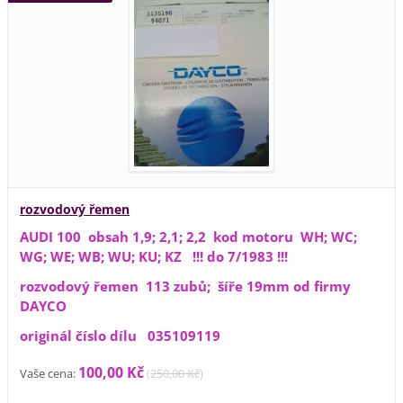
rozvodový řemen
AUDI 100 obsah 1,9; 2,1; 2,2 kod motoru WH; WC;
WG; WE; WB; WU; KU; KZ !!! do 7/1983 !!!
rozvodový řemen 113 zubů; šíře 19mm od firmy
DAYCO
originál číslo dílu 035109119
100,00 Kč
Vaše cena:
(
250,00 Kč
)