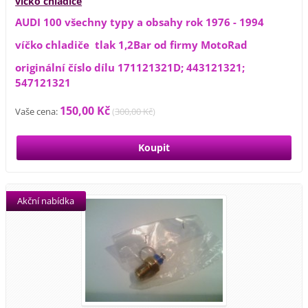
víčko chladiče
AUDI 100 všechny typy a obsahy rok 1976 - 1994
víčko chladiče tlak 1,2Bar od firmy MotoRad
originální číslo dílu 171121321D; 443121321;
547121321
150,00 Kč
Vaše cena:
(
300,00 Kč
)
Akční nabídka