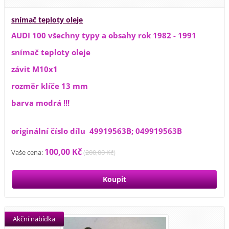
snímač teploty oleje
AUDI 100 všechny typy a obsahy rok 1982 - 1991
snímač teploty oleje
závit M10x1
rozměr klíče 13 mm
barva modrá !!!
originální číslo dílu 49919563B; 049919563B
100,00 Kč
Vaše cena:
(
200,00 Kč
)
Akční nabídka