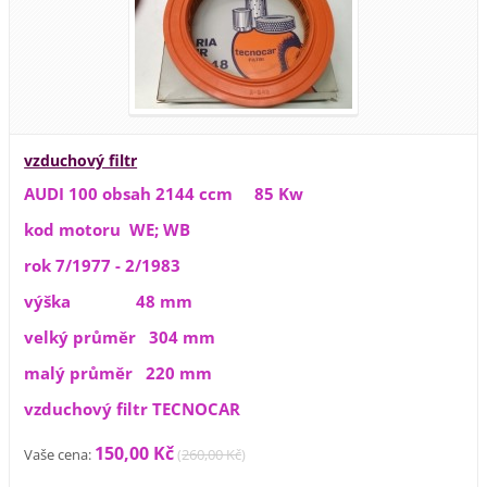
vzduchový filtr
AUDI 100 obsah 2144 ccm 85 Kw
kod motoru WE; WB
rok 7/1977 - 2/1983
výška 48 mm
velký průměr 304 mm
malý průměr 220 mm
vzduchový filtr TECNOCAR
150,00 Kč
Vaše cena:
(
260,00 Kč
)