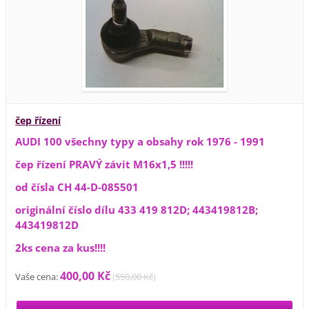
čep řízení
AUDI 100 všechny typy a obsahy rok 1976 - 1991
čep řízení PRAVÝ závit M16x1,5 !!!!!
od čísla CH 44-D-085501
originální číslo dílu 433 419 812D; 443419812B;
443419812D
2ks cena za kus!!!!
400,00 Kč
Vaše cena:
(
550,00 Kč
)