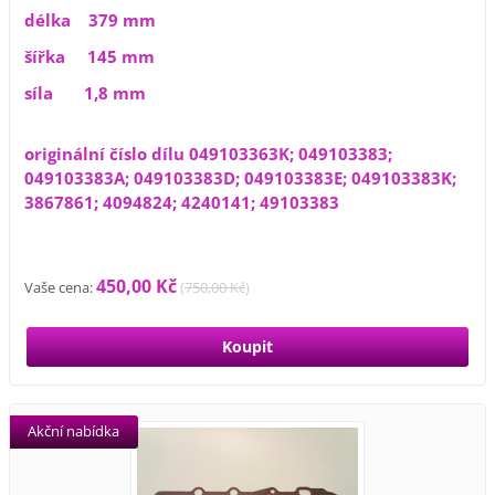
délka 379 mm
šířka 145 mm
síla 1,8 mm
originální číslo dílu 049103363K; 049103383;
049103383A; 049103383D; 049103383E; 049103383K;
3867861; 4094824; 4240141; 49103383
450,00 Kč
Vaše cena:
(
750,00 Kč
)
Akční nabídka