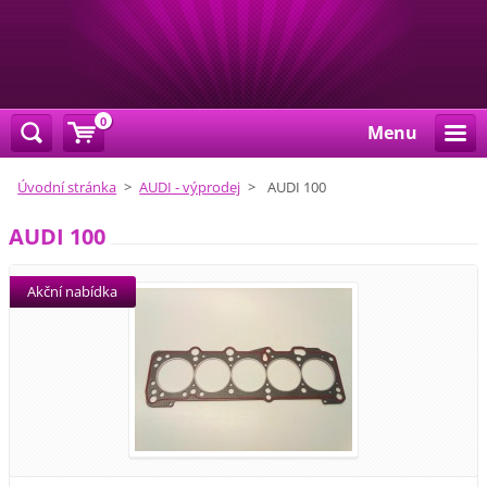
0
Menu
Úvodní stránka
>
AUDI - výprodej
>
AUDI 100
AUDI 100
Akční nabídka