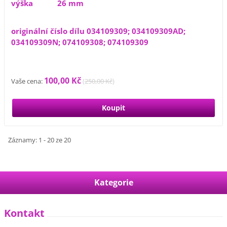
výška 26 mm
originální číslo dílu 034109309; 034109309AD;
034109309N; 074109308; 074109309
100,00 Kč
Vaše cena:
(
250,00 Kč
)
Záznamy: 1 - 20 ze 20
Kategorie
Kontakt