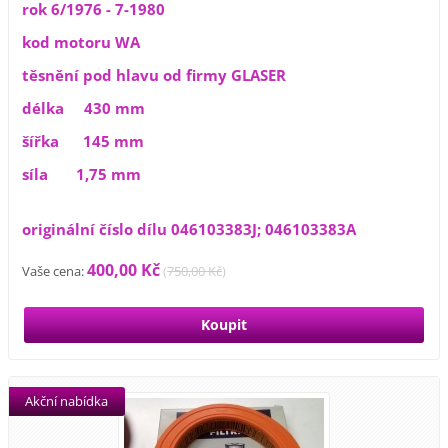
rok 6/1976 - 7-1980
kod motoru WA
těsnění pod hlavu od firmy GLASER
délka 430 mm
šířka 145 mm
síla 1,75 mm
originální číslo dílu 046103383J; 046103383A
400,00 Kč
Vaše cena:
(
750,00 Kč
)
Akční nabídka