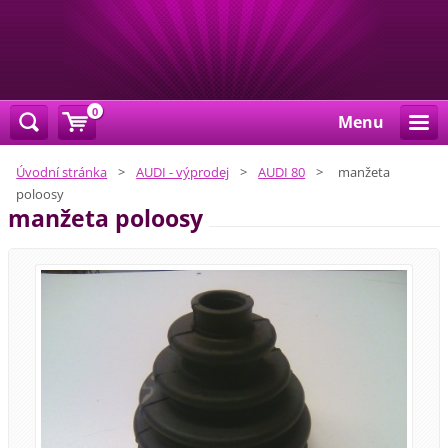
0
Menu
Úvodní stránka
>
AUDI - výprodej
>
AUDI 80
>
manžeta
poloosy
manžeta poloosy