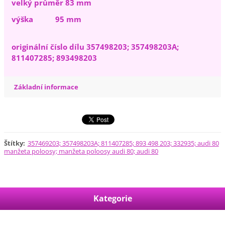
velký průměr 83 mm
výška 95 mm
originální číslo dílu 357498203; 357498203A;
811407285; 893498203
Základní informace
Štítky
:
357469203; 357498203A; 811407285; 893 498 203; 332935; audi 80
manžeta poloosy; manžeta poloosy audi 80; audi 80
Kategorie