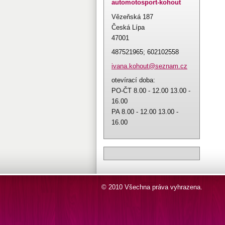
automotosport-kohout
Vězeňská 187
Česká Lípa
47001
487521965; 602102558
ivana.ko
hout@sez
nam.cz
otevírací doba:
PO-ČT 8.00 - 12.00 13.00 -
16.00
PA 8.00 - 12.00 13.00 -
16.00
© 2010 Všechna práva vyhrazena.