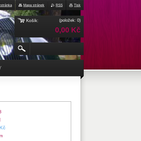
 stránka
Mapa stránek
RSS
Tisk
Košík:
(položek: 0)
0,00 Kč
Y
3
č
 Kč
em