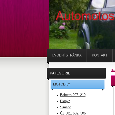
ÚVODNÍ STRÁNKA
KONTAKT
Úv
KATEGORIE
MOTODÍLY
Babetta 207+210
Pionýr
Simson
ČZ 501; 502; 505