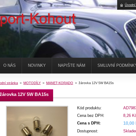
Úvodní
O NÁS
NOVINKY
NAPIŠTE NÁM
SMLUVNÍ PODMÍNK
odní stránka
>
MOTODÍLY
>
MANET-KORADO
>
žárovka 12V 5W BA15s
žárovka 12V 5W BA15s
Kód produktu:
AD798
Cena bez DPH:
8,26 K
10,00
Cena s DPH:
Dostupnost:
Sklad