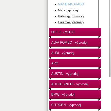
MANET-KORADO
MZ - výprodej
Katalogy; příručky
Dárkové předměty
OLEJE - MOTO
ALFA ROMEO - výprodej
AUDI - výprodej
ARO
AUSTIN - výprodej
AUTOBIANCHI - výprodej
BMW - výprodej
CITROEN - výprodej