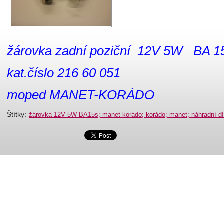
žárovka zadní poziční 12V 5W BA 1
kat.číslo 216 60 051
moped MANET-KORÁDO
Štítky
:
žárovka 12V 5W BA15s; manet-korádo; korádo; manet; náhradní díl