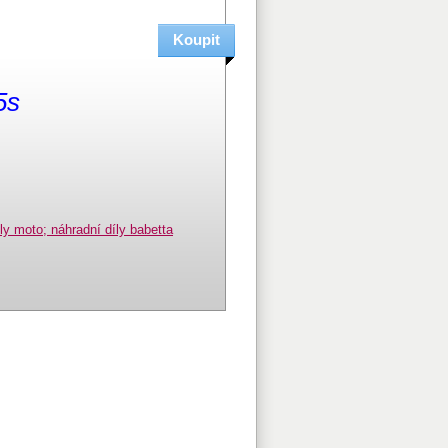
5s
y moto; náhradní díly babetta