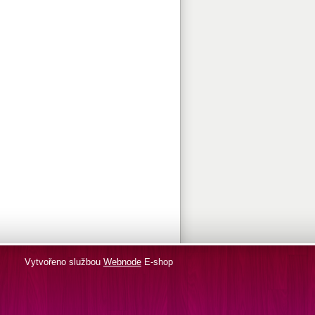
Vytvořeno službou
Webnode
E-shop