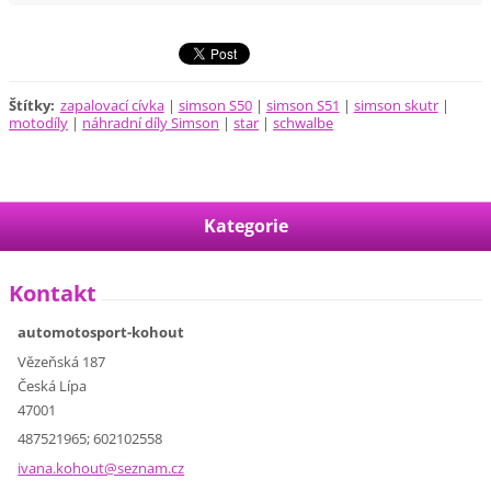
Štítky
:
zapalovací cívka
|
simson S50
|
simson S51
|
simson skutr
|
motodíly
|
náhradní díly Simson
|
star
|
schwalbe
Kategorie
Kontakt
automotosport-kohout
Vězeňská 187
Česká Lípa
47001
487521965; 602102558
ivana.ko
hout@sez
nam.cz