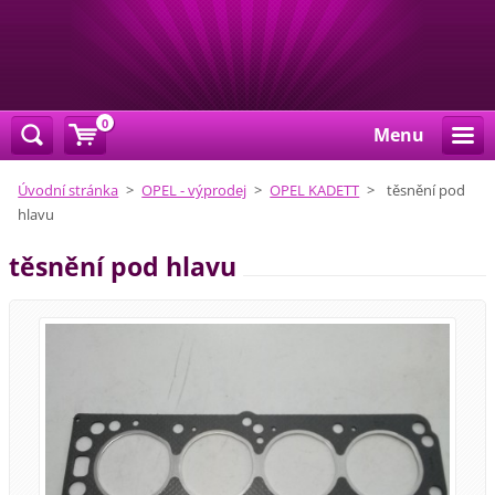
0
Menu
Úvodní stránka
>
OPEL - výprodej
>
OPEL KADETT
>
těsnění pod
hlavu
těsnění pod hlavu