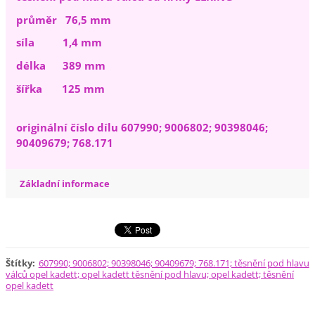
průměr 76,5 mm
síla 1,4 mm
délka 389 mm
šířka 125 mm
originální číslo dílu 607990; 9006802; 90398046;
90409679; 768.171
Základní informace
Štítky
:
607990; 9006802; 90398046; 90409679; 768.171; těsnění pod hlavu
válců opel kadett; opel kadett těsnění pod hlavu; opel kadett; těsnění
opel kadett