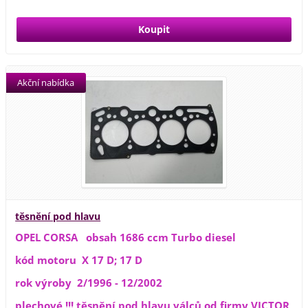
Akční nabídka
těsnění pod hlavu
OPEL CORSA obsah 1686 ccm Turbo diesel
kód motoru X 17 D; 17 D
rok výroby 2/1996 - 12/2002
plechové !!! těsnění pod hlavu válců od firmy VICTOR