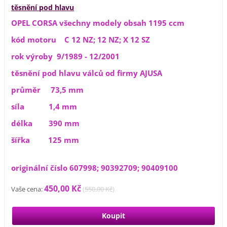
těsnění pod hlavu
OPEL CORSA všechny modely obsah 1195 ccm
kód motoru C 12 NZ; 12 NZ; X 12 SZ
rok výroby 9/1989 - 12/2001
těsnění pod hlavu válců od firmy AJUSA
průměr 73,5 mm
síla 1,4 mm
délka 390 mm
šířka 125 mm
originální číslo 607998; 90392709; 90409100
450,00 Kč
Vaše cena:
(
550,00 Kč
)