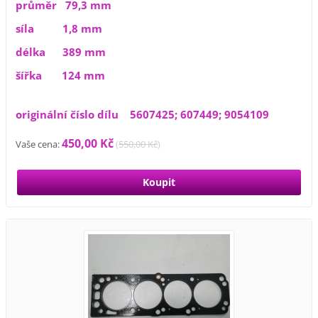
průměr 79,3 mm
síla 1,8 mm
délka 389 mm
šířka 124 mm
originální číslo dílu 5607425; 607449; 9054109
450,00 Kč
Vaše cena:
(
550,00 Kč
)