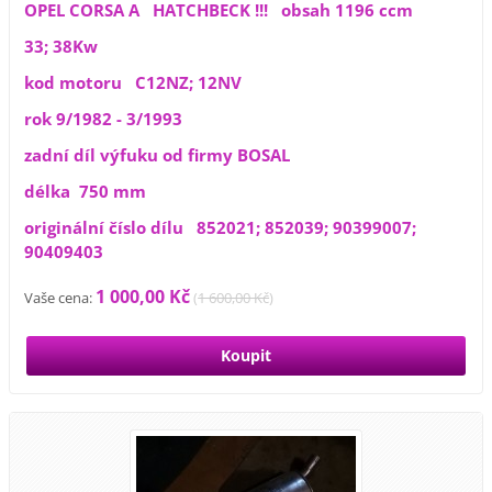
OPEL CORSA A HATCHBECK !!! obsah 1196 ccm
33; 38Kw
kod motoru C12NZ; 12NV
rok 9/1982 - 3/1993
zadní díl výfuku od firmy BOSAL
délka 750 mm
originální číslo dílu 852021; 852039; 90399007;
90409403
1 000,00 Kč
Vaše cena:
(
1 600,00 Kč
)