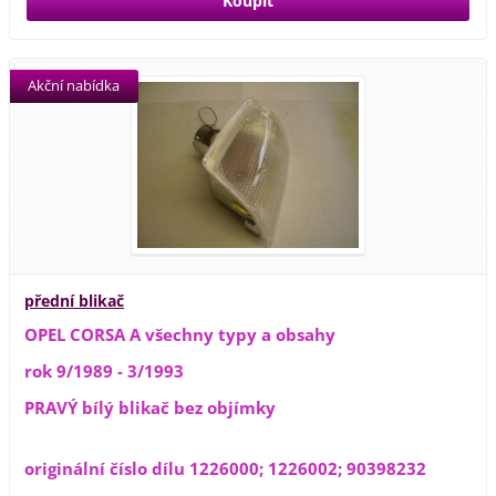
Akční nabídka
přední blikač
OPEL CORSA A všechny typy a obsahy
rok 9/1989 - 3/1993
PRAVÝ bílý blikač bez objímky
originální číslo dílu 1226000; 1226002; 90398232