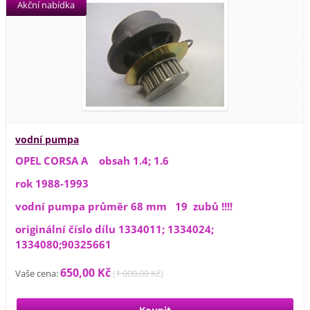
Akční nabídka
vodní pumpa
OPEL CORSA A obsah 1.4; 1.6
rok 1988-1993
vodní pumpa průměr 68 mm 19 zubů !!!!
originální číslo dílu 1334011; 1334024;
1334080;90325661
650,00 Kč
Vaše cena:
(
1 000,00 Kč
)