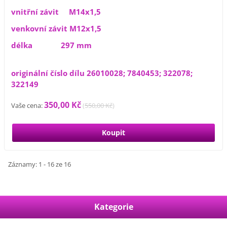
vnitřní závit M14x1,5
venkovní závit M12x1,5
délka 297 mm
originální číslo dílu 26010028; 7840453; 322078;
322149
350,00 Kč
Vaše cena:
(
550,00 Kč
)
Záznamy: 1 - 16 ze 16
Kategorie