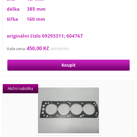
délka 385 mm
šířka 160 mm
originální číslo 09293311; 604767
450,00 Kč
Vaše cena:
(
600,00 Kč
)
Akční nabídka