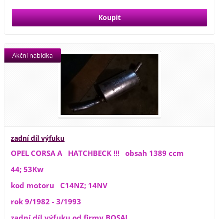
Akční nabídka
zadní díl výfuku
OPEL CORSA A HATCHBECK !!! obsah 1389 ccm
44; 53Kw
kod motoru C14NZ; 14NV
rok 9/1982 - 3/1993
zadní díl výfuku od firmy BOSAL