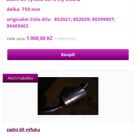
délka 750 mm
originální číslo dílu 852021; 852039; 90399007;
90409403
1 000,00 Kč
Vaše cena:
(
1 600,00 Kč
)
Akční nabídka
zadní díl výfuku