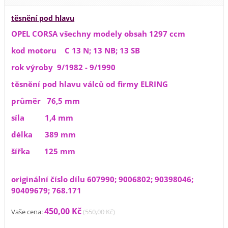
těsnění pod hlavu
OPEL CORSA všechny modely obsah 1297 ccm
kod motoru C 13 N; 13 NB; 13 SB
rok výroby 9/1982 - 9/1990
těsnění pod hlavu válců od firmy ELRING
průměr 76,5 mm
síla 1,4 mm
délka 389 mm
šířka 125 mm
originální číslo dílu 607990; 9006802; 90398046;
90409679; 768.171
450,00 Kč
Vaše cena:
(
550,00 Kč
)