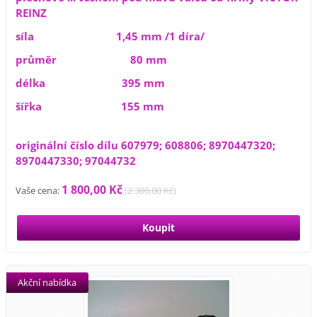
REINZ
síla 1,45 mm /1 díra/
průměr 80 mm
délka 395 mm
šířka 155 mm
originální číslo dílu 607979; 608806; 8970447320;
8970447330; 97044732
1 800,00 Kč
Vaše cena:
(
2 300,00 Kč
)
Akční nabídka