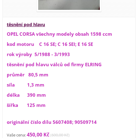
těsnění pod hlavu
OPEL CORSA všechny modely obsah 1598 ccm
kod motoru C 16 SE; C 16 SEI; E 16 SE
rok výroby 5/1988 - 3/1993
těsnění pod hlavu válců od firmy ELRING
průměr 80,5 mm
síla 1,3 mm
délka 390 mm
šířka 125 mm
originální číslo dílu 5607408; 90509714
450,00 Kč
Vaše cena:
(
600,00 Kč
)