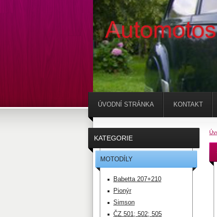
ÚVODNÍ STRÁNKA
KONTAKT
Úv
KATEGORIE
MOTODÍLY
Babetta 207+210
Pionýr
Simson
ČZ 501; 502; 505