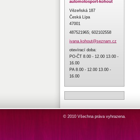
automotosport-kohout
Vězeňská 187
Česká Lípa
47001
487521965; 602102558
ivana.ko
hout@sez
nam.cz
otevírací doba:
PO-ČT 8.00 - 12.00 13.00 -
16.00
PA 8.00 - 12.00 13.00 -
16.00
© 2010 Všechna práva vyhrazena.