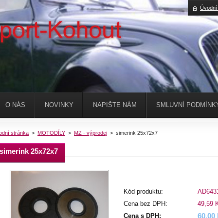
Úvodní
O NÁS
NOVINKY
NAPIŠTE NÁM
SMLUVNÍ PODMÍNK
odní stránka
>
MOTODÍLY
>
MZ - výprodej
>
simerink 25x72x7
simerink 25x72x7
Kód produktu:
AD643
Cena bez DPH:
49,59 
60,00
Cena s DPH: