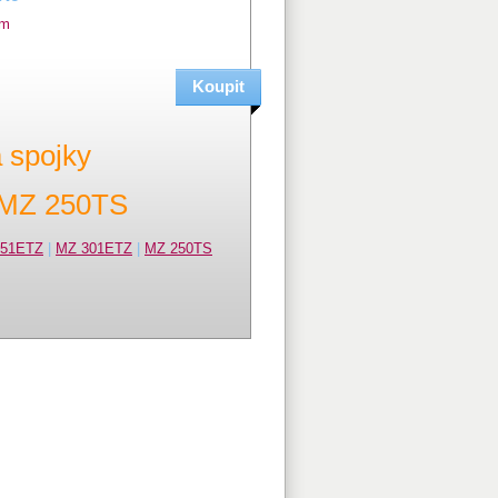
em
 spojky
MZ 250TS
251ETZ
|
MZ 301ETZ
|
MZ 250TS