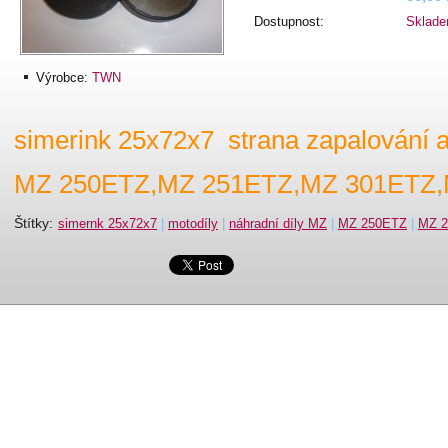
Dostupnost:
Sklad
Výrobce:
TWN
simerink 25x72x7 strana zapalování a
MZ 250ETZ,MZ 251ETZ,MZ 301ETZ,
Štítky
:
simernk 25x72x7
|
motodíly
|
náhradní díly MZ
|
MZ 250ETZ
|
MZ 