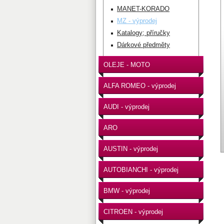
MANET-KORADO
MZ - výprodej
Katalogy; příručky
Dárkové předměty
OLEJE - MOTO
ALFA ROMEO - výprodej
AUDI - výprodej
ARO
AUSTIN - výprodej
AUTOBIANCHI - výprodej
BMW - výprodej
CITROEN - výprodej