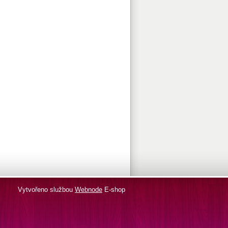
Vytvořeno službou
Webnode
E-shop