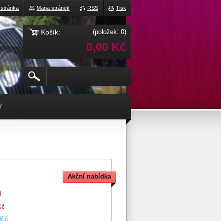
 stránka
Mapa stránek
RSS
Tisk
Košík:
(položek: 0)
0,00 Kč
Y
Akční nabídka
1
Kč
 Kč