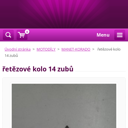
0
Menu
Úvodní stránka
>
MOTODÍLY
>
MANET-KORADO
>
řetězové kolo
14 zubů
řetězové kolo 14 zubů