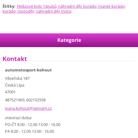
Štítky
:
řetězové kolo 14zubů; náhradní díly korádo; manet-korádo;
korádo; motodíly; náhradní díly moto;
Kategorie
Kontakt
automotosport-kohout
Vězeňská 187
Česká Lípa
47001
487521965; 602102558
ivana.ko
hout@sez
nam.cz
otevírací doba:
PO-ČT 8.00 - 12.00 13.00 - 16.00
PA 8.00 - 12.00 13.00 - 16.00