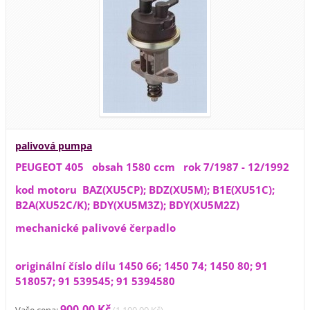
palivová pumpa
PEUGEOT 405 obsah 1580 ccm rok 7/1987 - 12/1992
kod motoru BAZ(XU5CP); BDZ(XU5M); B1E(XU51C);
B2A(XU52C/K); BDY(XU5M3Z); BDY(XU5M2Z)
mechanické palivové čerpadlo
originální číslo dílu 1450 66; 1450 74; 1450 80; 91
518057; 91 539545; 91 5394580
900,00 Kč
Vaše cena:
(
1 100,00 Kč
)