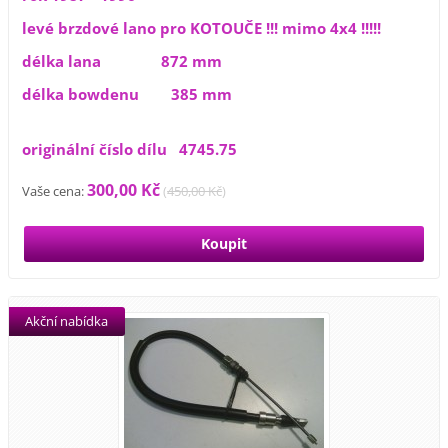
levé brzdové lano pro KOTOUČE !!! mimo 4x4 !!!!!
délka lana 872 mm
délka bowdenu 385 mm
originální číslo dílu 4745.75
300,00 Kč
Vaše cena:
(
450,00 Kč
)
Akční nabídka