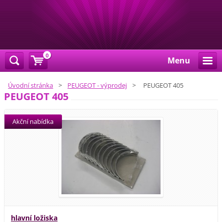
0
Menu
Úvodní stránka
>
PEUGEOT - výprodej
>
PEUGEOT 405
PEUGEOT 405
Akční nabídka
hlavní ložiska