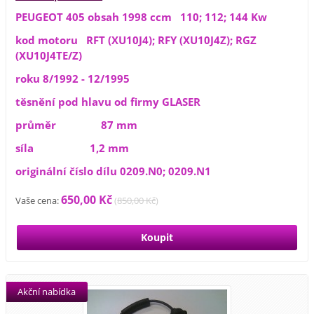
PEUGEOT 405 obsah 1998 ccm 110; 112; 144 Kw
kod motoru RFT (XU10J4); RFY (XU10J4Z); RGZ
(XU10J4TE/Z)
roku 8/1992 - 12/1995
těsnění pod hlavu od firmy GLASER
průměr 87 mm
síla 1,2 mm
originální číslo dílu 0209.N0; 0209.N1
650,00 Kč
Vaše cena:
(
850,00 Kč
)
Akční nabídka