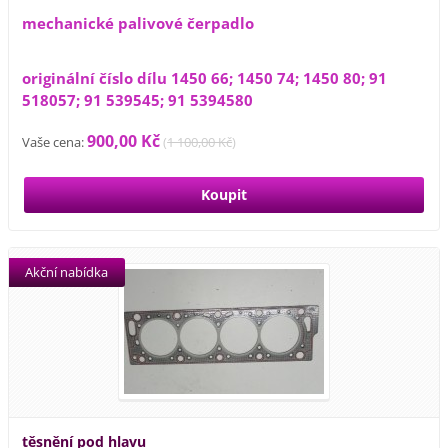
mechanické palivové čerpadlo
originální číslo dílu 1450 66; 1450 74; 1450 80; 91
518057; 91 539545; 91 5394580
900,00 Kč
Vaše cena:
(
1 100,00 Kč
)
Akční nabídka
těsnění pod hlavu