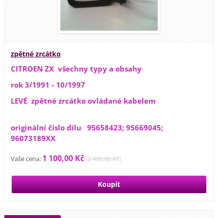
zpětné zrcátko
CITROEN ZX všechny typy a obsahy
rok 3/1991 - 10/1997
LEVÉ zpětné zrcátko ovládané kabelem
originální číslo dílu 95658423; 95669045;
96073189XX
1 100,00 Kč
Vaše cena:
(
2 400,00 Kč
)