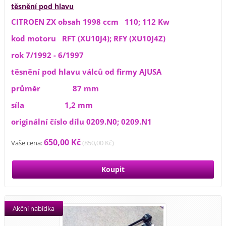
těsnění pod hlavu
CITROEN ZX obsah 1998 ccm 110; 112 Kw
kod motoru RFT (XU10J4); RFY (XU10J4Z)
rok 7/1992 - 6/1997
těsnění pod hlavu válců od firmy AJUSA
průměr 87 mm
síla 1,2 mm
originální číslo dílu 0209.N0; 0209.N1
650,00 Kč
Vaše cena:
(
850,00 Kč
)
Akční nabídka