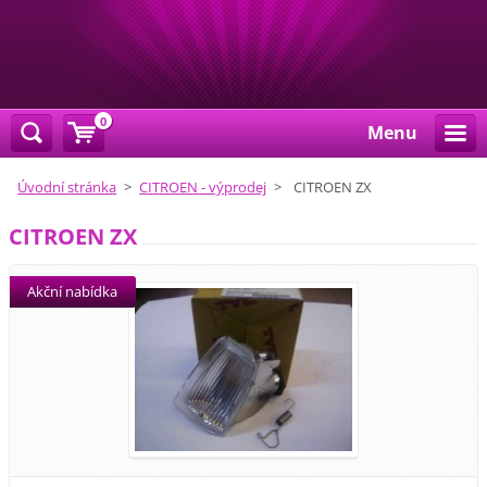
0
Menu
Úvodní stránka
>
CITROEN - výprodej
>
CITROEN ZX
CITROEN ZX
Akční nabídka