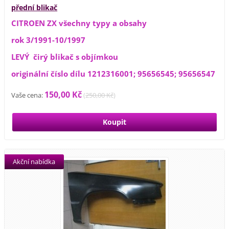
přední blikač
CITROEN ZX všechny typy a obsahy
rok 3/1991-10/1997
LEVÝ čirý blikač s objímkou
originální číslo dílu 1212316001; 95656545; 95656547
150,00 Kč
Vaše cena:
(
250,00 Kč
)
Akční nabídka