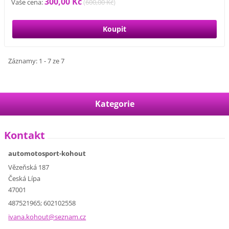
300,00 Kč
Vaše cena:
(
600,00 Kč
)
Záznamy: 1 - 7 ze 7
Kategorie
Kontakt
automotosport-kohout
Vězeňská 187
Česká Lípa
47001
487521965; 602102558
ivana.ko
hout@sez
nam.cz