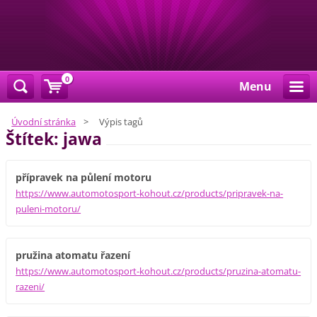
0
Menu
Úvodní stránka
>
Výpis tagů
Štítek: jawa
přípravek na půlení motoru
https://www.automotosport-kohout.cz/products/pripravek-na-
puleni-motoru/
pružina atomatu řazení
https://www.automotosport-kohout.cz/products/pruzina-atomatu-
razeni/