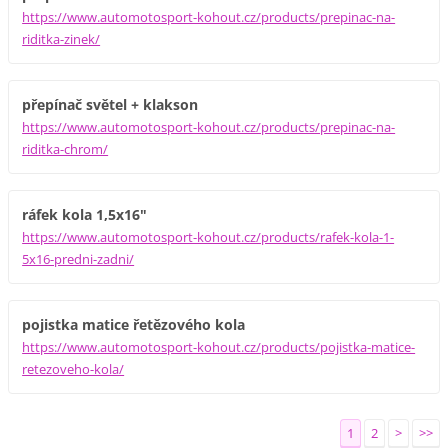
https://www.automotosport-kohout.cz/products/prepinac-na-
riditka-zinek/
přepínač světel + klakson
https://www.automotosport-kohout.cz/products/prepinac-na-
riditka-chrom/
ráfek kola 1,5x16"
https://www.automotosport-kohout.cz/products/rafek-kola-1-
5x16-predni-zadni/
pojistka matice řetězového kola
https://www.automotosport-kohout.cz/products/pojistka-matice-
retezoveho-kola/
1
2
>
>>