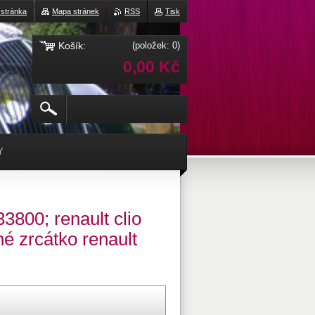
 stránka
Mapa stránek
RSS
Tisk
Košík:
(položek: 0)
0,00 Kč
Y
800; renault clio
né zrcátko renault