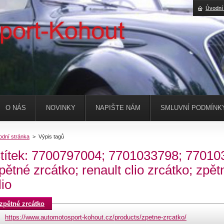
Úvodní
O NÁS
NOVINKY
NAPIŠTE NÁM
SMLUVNÍ PODMÍNK
odní stránka
>
Výpis tagů
títek: 7700797004; 7701033798; 7701033
pětné zrcátko; renault clio zrcátko; zpět
lio
zpětné zrcátko
https://www.automotosport-kohout.cz/products/zpetne-zrcatko/