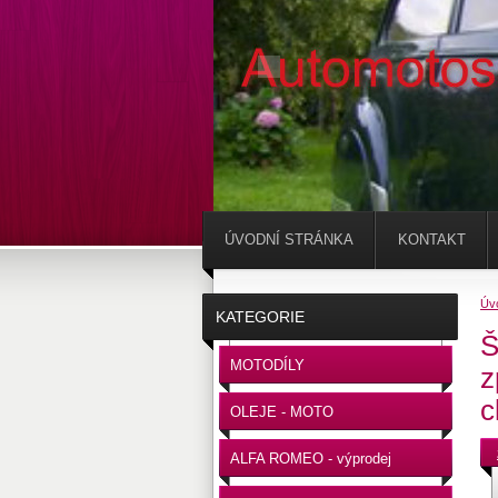
ÚVODNÍ STRÁNKA
KONTAKT
Úv
KATEGORIE
Š
MOTODÍLY
z
c
OLEJE - MOTO
ALFA ROMEO - výprodej