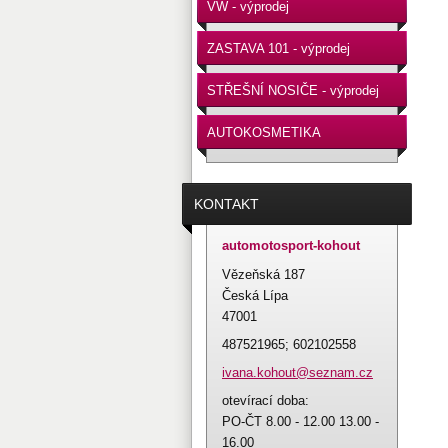
VW - výprodej
ZASTAVA 101 - výprodej
STŘEŠNÍ NOSIČE - výprodej
AUTOKOSMETIKA
KONTAKT
automotosport-kohout
Vězeňská 187
Česká Lípa
47001
487521965; 602102558
ivana.ko
hout@sez
nam.cz
otevírací doba:
PO-ČT 8.00 - 12.00 13.00 -
16.00