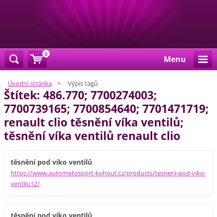
0
Menu
Úvodní stránka
>
Výpis tagů
Štítek: 486.770; 7700274003;
7700739165; 7700854640; 7701471719;
renault clio těsnění víka ventilů;
těsnění víka ventilů renault clio
těsnění pod víko ventilů
https://www.automotosport-kohout.cz/products/tesneni-pod-viko-
ventilu12/
těsnění pod víko ventilů