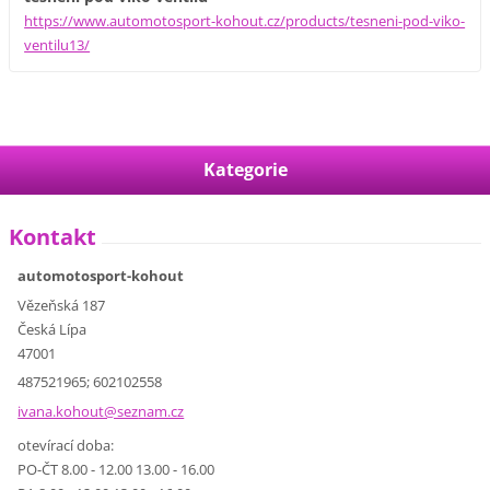
https://www.automotosport-kohout.cz/products/tesneni-pod-viko-
ventilu13/
Kategorie
Kontakt
automotosport-kohout
Vězeňská 187
Česká Lípa
47001
487521965; 602102558
ivana.ko
hout@sez
nam.cz
otevírací doba:
PO-ČT 8.00 - 12.00 13.00 - 16.00