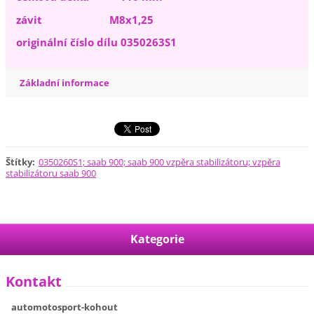
závit M8x1,25
originální číslo dílu 0350263S1
Základní informace
Štítky
:
0350260S1; saab 900; saab 900 vzpěra stabilizátoru; vzpěra
stabilizátoru saab 900
Kategorie
Kontakt
automotosport-kohout