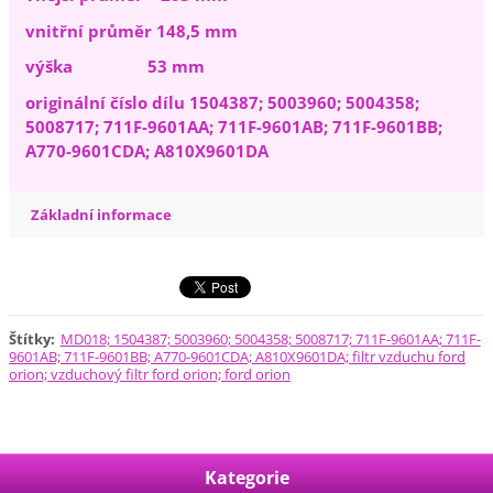
vnitřní průměr 148,5 mm
výška 53 mm
originální číslo dílu 1504387; 5003960; 5004358;
5008717; 711F-9601AA; 711F-9601AB; 711F-9601BB;
A770-9601CDA; A810X9601DA
Základní informace
Štítky
:
MD018; 1504387; 5003960; 5004358; 5008717; 711F-9601AA; 711F-
9601AB; 711F-9601BB; A770-9601CDA; A810X9601DA; filtr vzduchu ford
orion; vzduchový filtr ford orion; ford orion
Kategorie