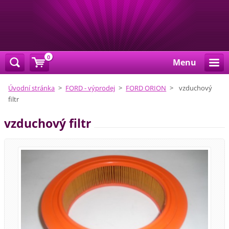
0
Menu
Úvodní stránka
>
FORD - výprodej
>
FORD ORION
>
vzduchový
filtr
vzduchový filtr