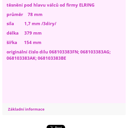
těsnění pod hlavu válců od firmy ELRING
průměr 78 mm
síla 1,7 mm /3díry/
délka 379 mm
šířka 154 mm
originální číslo dílu 068103383FN; 068103383AG;
068103383AK; 068103383BE
Základní informace