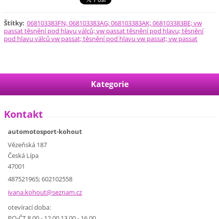
Štítky
:
068103383FN; 068103383AG; 068103383AK; 068103383BE; vw
passat těsnění pod hlavu válců; vw passat těsnění pod hlavu; těsnění
pod hlavu válců vw passat; těsnění pod hlavu vw passat; vw passat
Kategorie
Kontakt
automotosport-kohout
Vězeňská 187
Česká Lípa
47001
487521965; 602102558
ivana.ko
hout@sez
nam.cz
otevírací doba:
PO-ČT 8.00 - 12.00 13.00 - 16.00