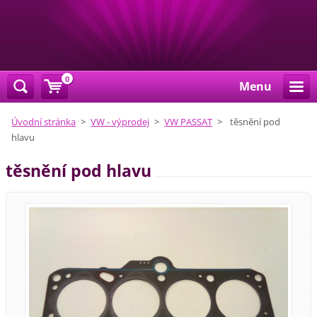
0
Menu
Úvodní stránka
>
VW - výprodej
>
VW PASSAT
>
těsnění pod
hlavu
těsnění pod hlavu