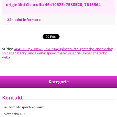
originální číslo dílu 46410523; 7588520; 7615564
Základní informace
Štítky
:
46410523; 7588520; 7615564; spínač světel zpátečky lancia delta;
spínač zpátečky lancia delta; spínač zpátečky lancia; spínač zpátečky
delta
Kategorie
Kontakt
automotosport-kohout
Vězeňská 187