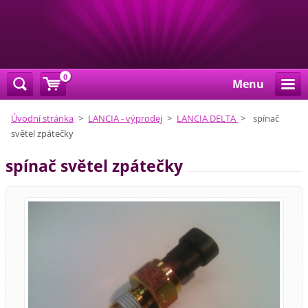
0
Menu
Úvodní stránka
>
LANCIA - výprodej
>
LANCIA DELTA
>
spínač
světel zpátečky
spínač světel zpátečky