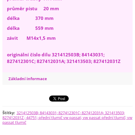
průměr pístu 20 mm
délka 370 mm
délka 559 mm
závit M14x1,5 mm
originální číslo dílu 321412503B; 84143031;
827412301C; 827412031A; 321413503; 827412031Z
Základní informace
Štítky
:
321412503B; 84143031; 827412301C; 827412031A; 321413503;
827412031Z ; 44751; přední tlumič vw passat; vw passat přední tlumič; vw
passat tlumič