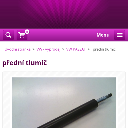
0
Menu
Úvodní stránka
>
VW - výprodej
>
VW PASSAT
>
přední tlumič
přední tlumič