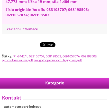
47,778 mm; šířka 19 mm; síla 1,406 mm
číslo originálního dílu 033105707; 068198503;
069105707A; 069198503
Základní informace
Štítky
:
71-3442/4; 033105707; 068198503; 069105707A; 069198503;
ojniční ložiska vw golf; vw golf ojniční loční lágry; vw golf
Kategorie
Kontakt
automotosport-kohout