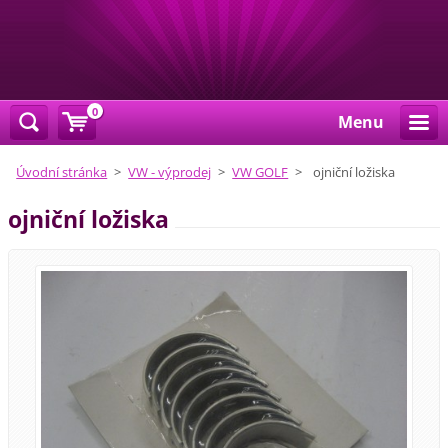
0
Menu
Úvodní stránka
>
VW - výprodej
>
VW GOLF
>
ojniční ložiska
ojniční ložiska