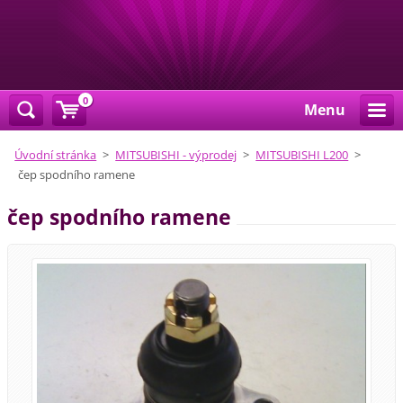
0
Menu
Úvodní stránka
>
MITSUBISHI - výprodej
>
MITSUBISHI L200
>
čep spodního ramene
čep spodního ramene