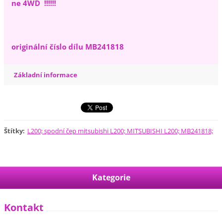
ne 4WD !!!!!!
originální číslo dílu MB241818
Základní informace
Štítky
:
L200; spodní čep mitsubishi L200; MITSUBISHI L200; MB241818;
Kategorie
Kontakt