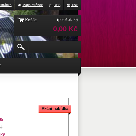
 stránka
Mapa stránek
RSS
Tisk
Košík:
(položek: 0)
0,00 Kč
Y
Akční nabídka
85
Kč
 Kč