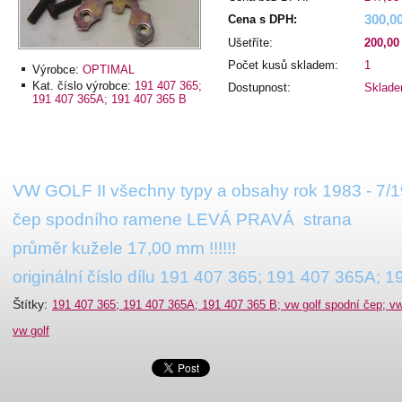
300,0
Cena s DPH:
Ušetříte:
200,00
Počet kusů skladem:
1
Výrobce:
OPTIMAL
Kat. číslo výrobce:
191 407 365;
Dostupnost:
Sklad
191 407 365A; 191 407 365 B
VW GOLF II všechny typy a obsahy rok 1983 - 7/
čep spodního ramene LEVÁ PRAVÁ strana
průměr kužele 17,00 mm !!!!!!
originální číslo dílu 191 407 365; 191 407 365A; 
Štítky
:
191 407 365; 191 407 365A; 191 407 365 B; vw golf spodní čep; vw 
vw golf