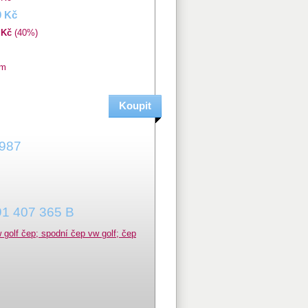
0 Kč
 Kč
(40%)
em
1987
191 407 365 B
golf čep; spodní čep vw golf; čep