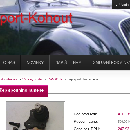
Úvodní
O NÁS
NOVINKY
NAPIŠTE NÁM
SMLUVNÍ PODMÍNK
odní stránka
>
VW - výprodej
>
VW GOLF
>
čep spodního ramene
čep spodního ramene
Kód produktu:
AD113
Původní cena:
500,00 
Cena bez DPH:
247,93