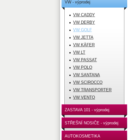
VW - výprodej
VW CADDY
VW DERBY
VW GOLF
VW JETTA
VW KÄFER
VW LT
VW PASSAT
VW POLO
VW SANTANA
VW SCIROCCO
VW TRANSPORTER
VW VENTO
ZASTAVA 101 - výprodej
STŘEŠNÍ NOSIČE - výprodej
AUTOKOSMETIKA