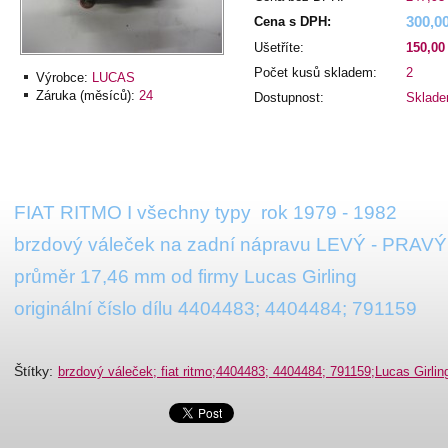
300,0
Cena s DPH:
Ušetříte:
150,00
Počet kusů skladem:
2
Výrobce:
LUCAS
Záruka (měsíců):
24
Dostupnost:
Sklad
FIAT RITMO I všechny typy rok 1979 - 1982
brzdový váleček na zadní nápravu LEVÝ - PRAV
průměr 17,46 mm od firmy Lucas Girling
originální číslo dílu 4404483; 4404484; 791159
Štítky
:
brzdový váleček; fiat ritmo;4404483; 4404484; 791159;Lucas Girlin