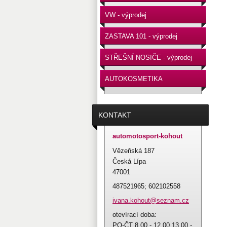
VW - výprodej
ZASTAVA 101 - výprodej
STŘEŠNÍ NOSIČE - výprodej
AUTOKOSMETIKA
KONTAKT
automotosport-kohout
Vězeňská 187
Česká Lípa
47001
487521965; 602102558
ivana.ko
hout@sez
nam.cz
otevírací doba:
PO-ČT 8.00 - 12.00 13.00 -