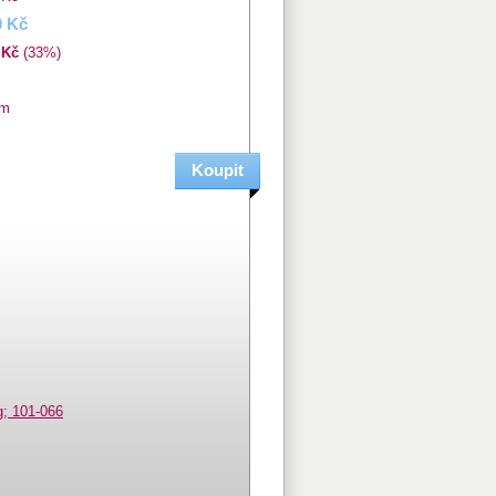
0 Kč
 Kč
(33%)
em
Ý
g; 101-066