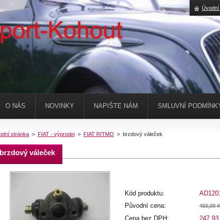
Úvodní
O NÁS
NOVINKY
NAPIŠTE NÁM
SMLUVNÍ PODMÍNK
odní stránka
>
FIAT - výprodej
>
FIAT RITMO
>
brzdový váleček
brzdový váleček
Kód produktu:
AD120
Původní cena:
450,00 
Cena bez DPH:
247,93