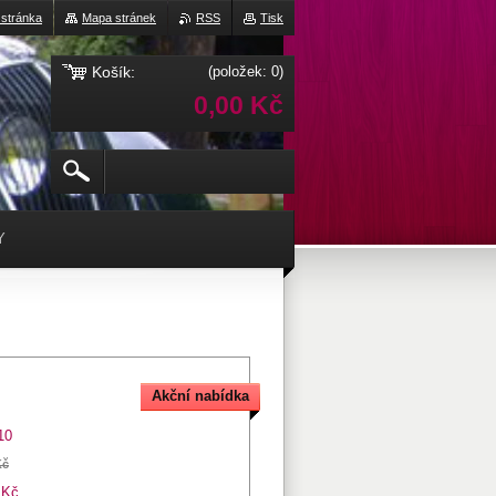
 stránka
Mapa stránek
RSS
Tisk
Košík:
(položek: 0)
0,00 Kč
Y
Akční nabídka
10
Kč
 Kč