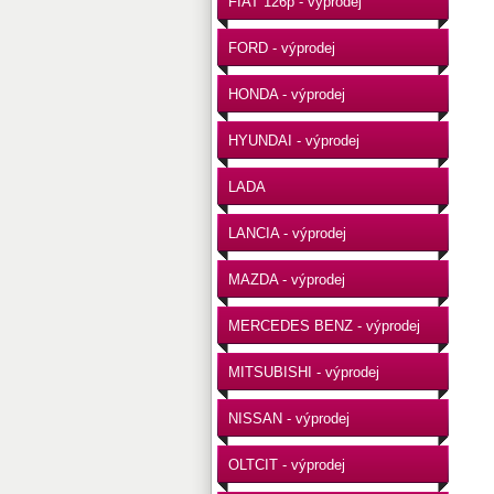
FIAT 126p - výprodej
FORD - výprodej
HONDA - výprodej
HYUNDAI - výprodej
LADA
LANCIA - výprodej
MAZDA - výprodej
MERCEDES BENZ - výprodej
MITSUBISHI - výprodej
NISSAN - výprodej
OLTCIT - výprodej