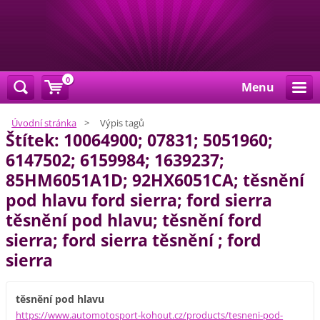
0
Menu
Úvodní stránka
>
Výpis tagů
Štítek: 10064900; 07831; 5051960;
6147502; 6159984; 1639237;
85HM6051A1D; 92HX6051CA; těsnění
pod hlavu ford sierra; ford sierra
těsnění pod hlavu; těsnění ford
sierra; ford sierra těsnění ; ford
sierra
těsnění pod hlavu
https://www.automotosport-kohout.cz/products/tesneni-pod-